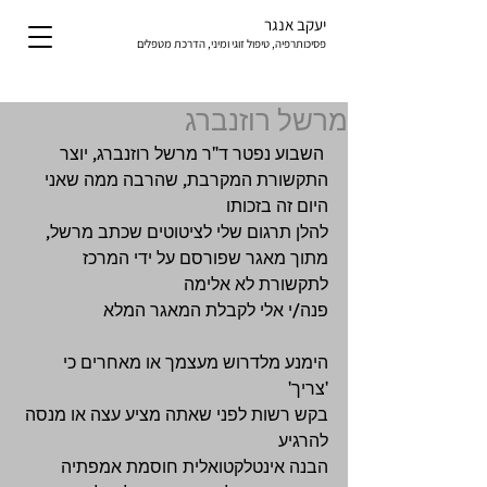
יעקב אנגר
פסיכותרפיה, טיפול זוגי ומיני, הדרכת מטפלים
מרשל רוזנברג
 השבוע נפטר ד"ר מרשל רוזנברג, יוצר 
התקשורת המקרבת, שהרבה ממה שאני 
היום זה בזכותו 
להלן תרגום שלי לציטוטים שכתב מרשל, 
מתוך מאגר שפורסם על ידי המרכז 
לתקשורת לא אלימה 
פנה/י אלי לקבלת המאגר המלא 
הימנע מלדרוש מעצמך או מאחרים כי 
'צריך' 
בקש רשות לפני שאתה מציע עצה או מנסה 
להרגיע 
הבנה אינטלקטואלית חוסמת אמפתיה 